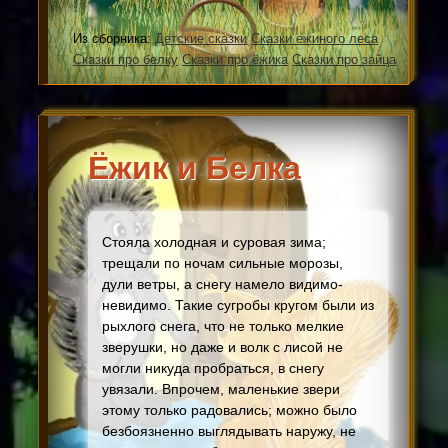
Из сборника:
Детские сказки
Сказки ежиного леса
Сказки про белку
Сказки про ёжика
Сказки про зайца
Ёжик и Белка
Стояла холодная и суровая зима;
трещали по ночам сильные морозы,
дули ветры, а снегу намело видимо-
невидимо. Такие сугробы кругом были из
рыхлого снега, что не только мелкие
зверушки, но даже и волк с лисой не
могли никуда пробраться, в снегу
увязали. Впрочем, маленькие звери
этому только радовались; можно было
безбоязненно выглядывать наружу, не