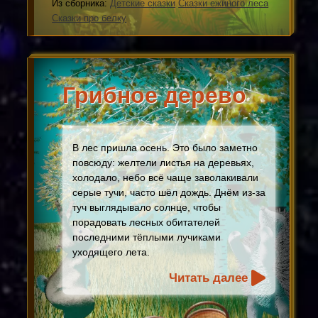
Из сборника:
Детские сказки
Сказки ежиного леса
Сказки про белку
Грибное дерево
В лес пришла осень. Это было заметно
повсюду: желтели листья на деревьях,
холодало, небо всё чаще заволакивали
серые тучи, часто шёл дождь. Днём из-за
туч выглядывало солнце, чтобы
порадовать лесных обитателей
последними тёплыми лучиками
уходящего лета.
Читать далее