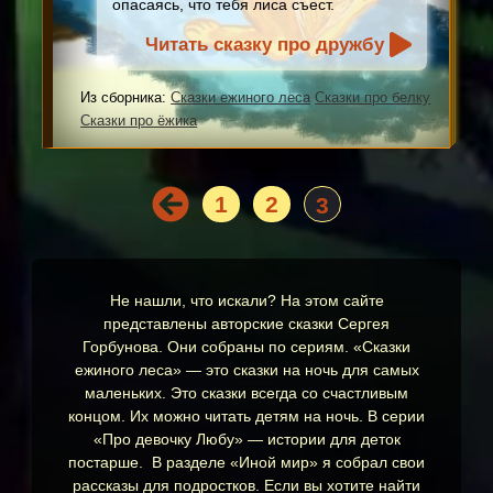
опасаясь, что тебя лиса съест.
Читать сказку про дружбу
Из сборника:
Сказки ежиного леса
Сказки про белку
Сказки про ёжика
1
2
3
Не нашли, что искали? На этом сайте
представлены авторские сказки Сергея
Горбунова. Они собраны по сериям. «Сказки
ежиного леса» — это сказки на ночь для самых
маленьких. Это сказки всегда со счастливым
концом. Их можно читать детям на ночь. В серии
«Про девочку Любу» — истории для деток
постарше. В разделе «Иной мир» я собрал свои
рассказы для подростков. Если вы хотите найти