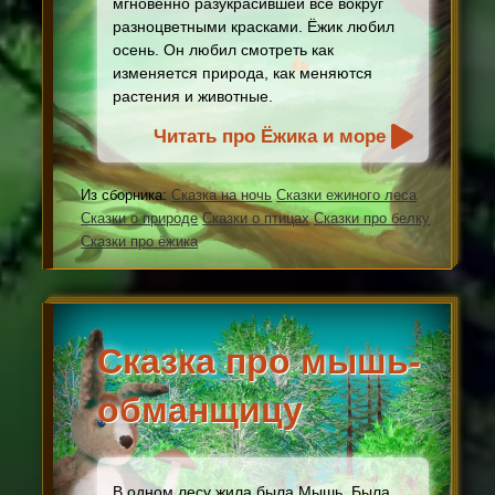
мгновенно разукрасившей всё вокруг
разноцветными красками. Ёжик любил
осень. Он любил смотреть как
изменяется природа, как меняются
растения и животные.
Читать про Ёжика и море
Из сборника:
Сказка на ночь
Сказки ежиного леса
Сказки о природе
Сказки о птицах
Сказки про белку
Сказки про ёжика
Сказка про мышь-
обманщицу
В одном лесу жила была Мышь. Была