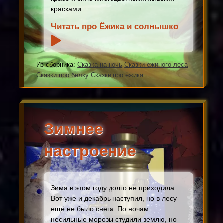
красками.
Читать про Ёжика и солнышко
Из сборника:
Сказка на ночь
Сказки ежиного леса
Сказки про белку
Сказки про ёжика
Зимнее
настроение
Зима в этом году долго не приходила.
Вот уже и декабрь наступил, но в лесу
ещё не было снега. По ночам
несильные морозы студили землю, но