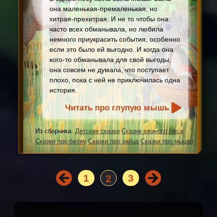
она маленькая-премаленькая, но
хитрая-прехитрая. И не то чтобы она
часто всех обманывала, но любила
немного приукрасить события, особенно
если это было ей выгодно. И когда она
кого-то обманывала для свой выгоды,
она совсем не думала, что поступает
плохо, пока с ней не приключилась одна
история.
Читать про глупую мышь
Из сборника:
Детские сказки
Сказки ежиного леса
Сказки про белку
Сказки про зайца
Сказки про мышат
1
3
2