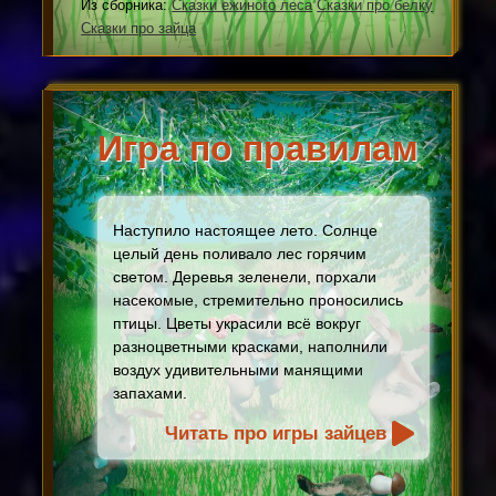
Из сборника:
Сказки ежиного леса
Сказки про белку
Сказки про зайца
Игра по правилам
Наступило настоящее лето. Солнце
целый день поливало лес горячим
светом. Деревья зеленели, порхали
насекомые, стремительно проносились
птицы. Цветы украсили всё вокруг
разноцветными красками, наполнили
воздух удивительными манящими
запахами.
Читать про игры зайцев