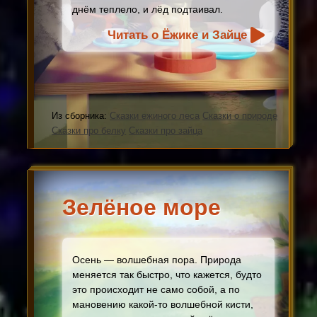
днём теплело, и лёд подтаивал.
Читать о Ёжике и Зайце
Из сборника:
Сказки ежиного леса
Сказки о природе
Сказки про белку
Сказки про зайца
Зелёное море
Осень — волшебная пора. Природа
меняется так быстро, что кажется, будто
это происходит не само собой, а по
мановению какой-то волшебной кисти,