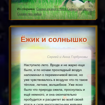
Из сборника:
Сказки ежиного леса
Сказки про белку
Сказки про зайца
Ёжик и солнышко
Сергей и Анна Горбуновы
Наступило лето. Вроде и не жарко еще
было, и по ночам прохладный воздух
напоминал о переменчивой весне, но
уже чувствовалось в воздухе что-то такое
тёплое, летнее, волшебное. Уже ясно
было что природа ожила, проснулась и
ещё немного, и она окончательно
пробудится и расцветет во всей своей
красе и силе многоцветными живыми