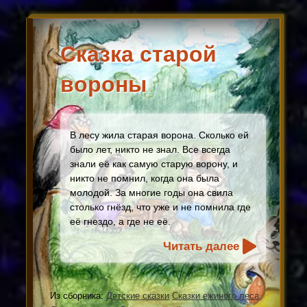
Сказка старой
вороны
В лесу жила старая ворона. Сколько ей
было лет, никто не знал. Все всегда
знали её как самую старую ворону, и
никто не помнил, когда она была
молодой. За многие годы она свила
столько гнёзд, что уже и не помнила где
её гнездо, а где не её.
Читать далее
Из сборника:
Детские сказки
Сказки ежиного леса