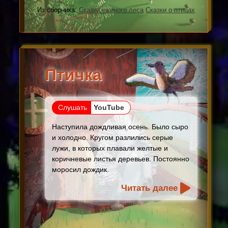
Из сборника:
Сказки ежиного леса
Сказки о птицах
Птичка
Слушать
YouTube
Наступила дождливая осень. Было сыро
и холодно. Кругом разлились серые
лужи, в которых плавали желтые и
коричневые листья деревьев. Постоянно
моросил дождик.
Читать далее