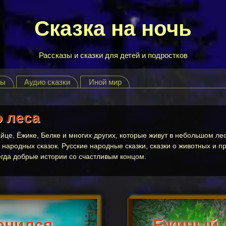
Сказка на ночь
Рассказы и сказки для детей и подростков
зы
Аудио сказки
Иной мир
о леса
айце, Ёжике, Белке и многих других, которые живут в небольшом л
х народных сказок. Русские народные сказки, сказки о животных и 
егда добрые истории со счастливым концом.
енился
Ежиный 