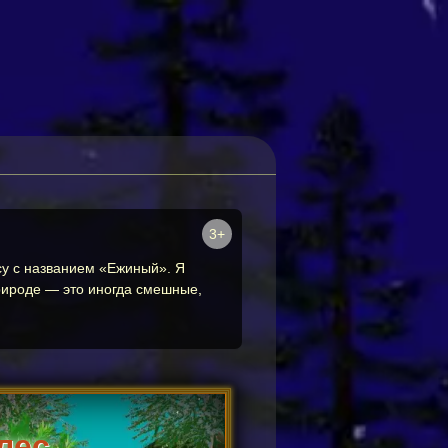
3+
есу с названием «Ежиный». Я
природе — это иногда смешные,
лес