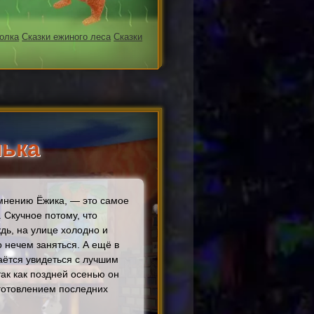
волка
Сказки ежиного леса
Сказки
нька
 мнению Ёжика, — это самое
. Скучное потому, что
дь, на улице холодно и
 нечем заняться. А ещё в
аётся увидеться с лучшим
ак как поздней осенью он
аготовлением последних