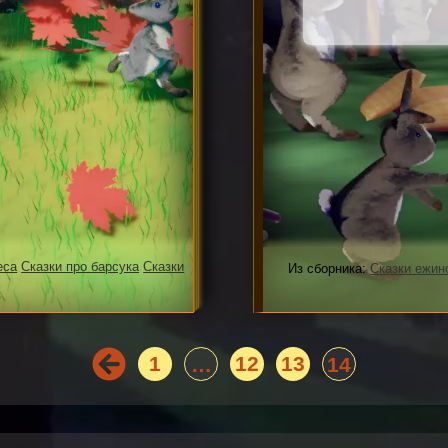
еса
Сказки про барсука
Сказки
Из сборника:
Сказки ежин
1
12
13
…
14