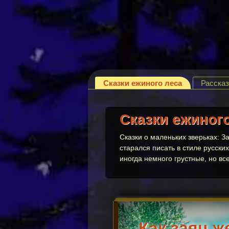
Сказки ежиного леса
Расска
Сказки ежиног
Сказки о маленьких зверьках: З
старался писать в стиле русски
иногда немного грустные, но вс
Как заяц ж