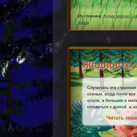
Из сборника:
Аудио версии
Ска
зайца
Жадность
Случилась эта странная 
осенью, когда почти все
опали, а большие и мал
готовиться к долгой и х
Читать сказ