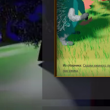
Из сборника:
Сказки ежиного л
про ёжика