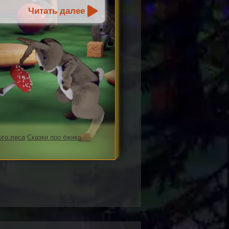
Читать далее
ого леса
Сказки про ёжика