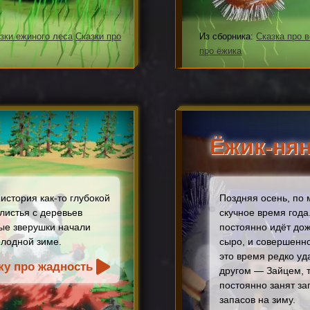
зки ежиного леса
Сказки про
Из сборника:
Сказка про 
про ёжика
Ёжик-ня
история как-то глубокой
Поздняя осень, по
 листья с деревьев
скучное время года
ые зверушки начали
постоянно идёт дож
олодной зиме.
сыро, и совершенно
это время редко уд
ку про жадность
другом — Зайцем, т
постоянно занят з
запасов на зиму.