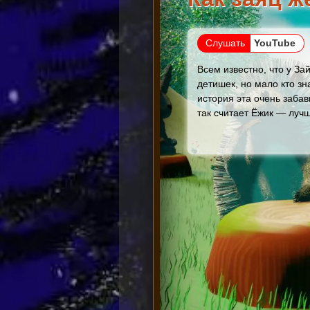
Слушать
YouTube
Всем известно, что у За
детишек, но мало кто зна
история эта очень заба
так считает Ёжик — лучш