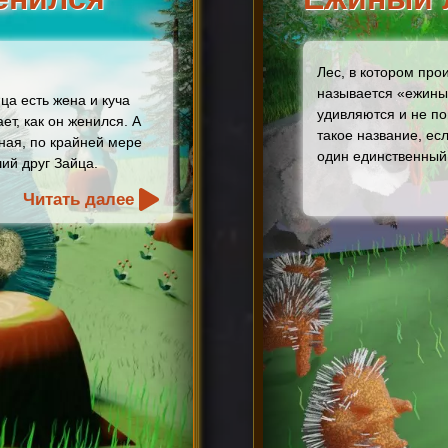
Лес, в котором про
называется «ежины
йца есть жена и куча
удивляются и не по
ет, как он женился. А
такое название, есл
вная, по крайней мере
один единственный
ий друг Зайца.
Читать далее